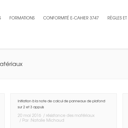
S
FORMATIONS
CONFORMITÉ E-CAHIER 3747
RÈGLES E
atériaux
You are here:
Initiation à la note de calcul de panneaux de plafond
sur 2 et 3 appuis
20 mai 2016
résistance des matériaux
Par :
Natalie Michaud