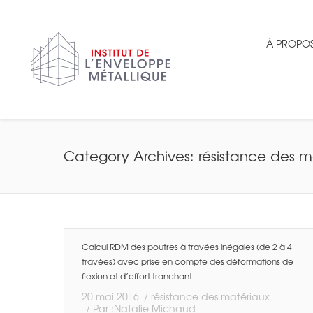
À PROPO
Category Archives:
résistance des m
Calcul RDM des poutres à travées inégales (de 2 à 4
travées) avec prise en compte des déformations de
flexion et d’effort tranchant
20 mai 2016
résistance des matériaux
Par :
Natalie Michaud