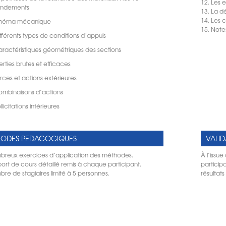
Les e
ndements
La dé
Les c
schéma mécanique
Note
ifférents types de conditions d’appuis
caractéristiques géométriques des sections
nerties brutes et efficaces
orces et actions extérieures
combinaisons d’actions
llicitations intérieures
ODES PEDAGOGIQUES
VALID
reux exercices d’application des méthodes.
À l’issue
ort de cours détaillé remis à chaque participant.
participa
re de stagiaires limité à 5 personnes.
résultat