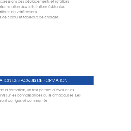
xpressions des déplacements et rotations
termination des sollicitations ésistantes
ritères de vérifications
s de calcul et tableaux de charges
ATION DES ACQUIS DE FORMATION
 de la formation, un test permet d’évaluer les
nts sur les connaissances qu’ils ont acquises. Les
s sont corrigés et commentés.