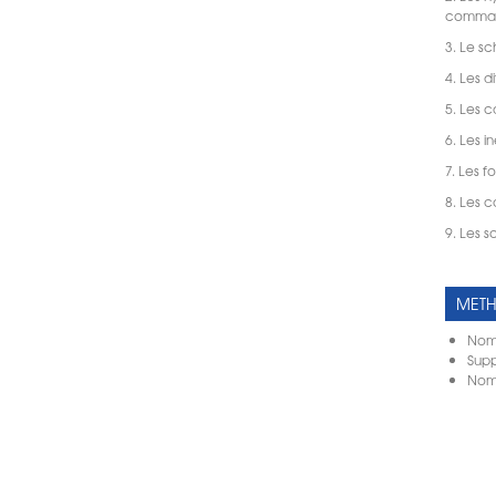
comma
3. Le 
4. Les d
5. Les 
6. Les i
7. Les f
8. Les 
9. Les so
METH
Nomb
Supp
Nomb