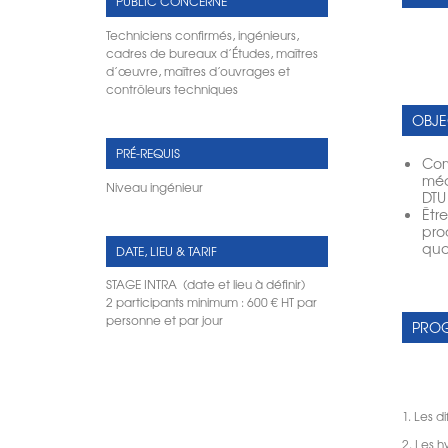
PUBLIC CONCERNÉ
Techniciens confirmés, ingénieurs,
cadres de bureaux d’Études, maîtres
d’œuvre, maîtres d’ouvrages et
contrôleurs techniques
OBJE
PRÉ-REQUIS
Com
méc
Niveau ingénieur
DTU
Êtr
pro
quo
DATE, LIEU & TARIF
STAGE INTRA (date et lieu à définir)
2 participants minimum : 600 € HT par
personne et par jour
PROG
1. Les d
2. Les h