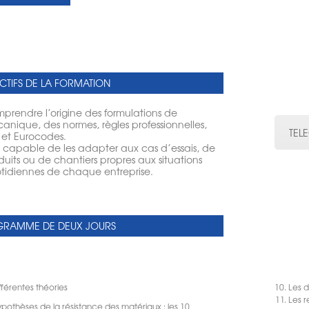
CTIFS DE LA FORMATION
prendre l’origine des formulations de
anique, des normes, règles professionnelles,
TEL
 et Eurocodes.
e capable de les adapter aux cas d’essais, de
duits ou de chantiers propres aux situations
tidiennes de chaque entreprise.
RAMME DE DEUX JOURS
ifférentes théories
Les d
Les r
ypothèses de la résistance des matériaux : les 10