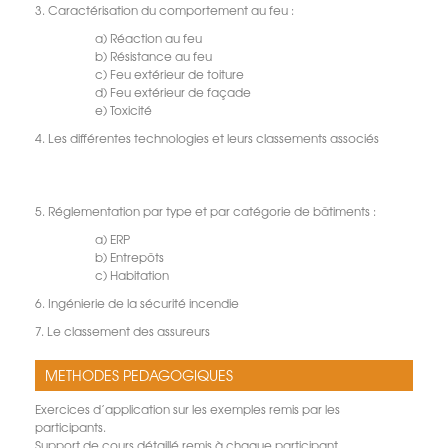
3. Caractérisation du comportement au feu :
a) Réaction au feu
b) Résistance au feu
c) Feu extérieur de toiture
d) Feu extérieur de façade
e) Toxicité
4. Les différentes technologies et leurs classements associés
5. Réglementation par type et par catégorie de bâtiments :
a) ERP
b) Entrepôts
c) Habitation
6. Ingénierie de la sécurité incendie
7. Le classement des assureurs
METHODES PEDAGOGIQUES
Exercices d’application sur les exemples remis par les
participants.
Support de cours détaillé remis à chaque participant.