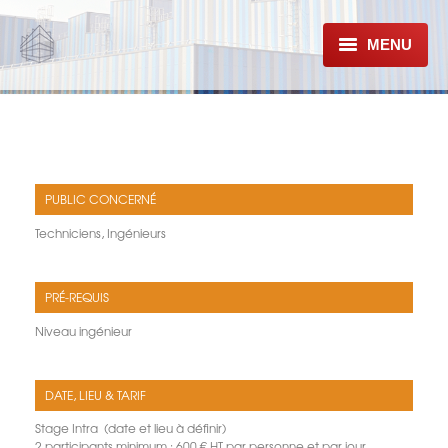
MENU
À PROPOS
FORMATIONS
CONFORMITÉ E-CAHIER 3747
PUBLIC CONCERNÉ
Techniciens, Ingénieurs
RÈGLES ET COMMUNICATIONS
TECHNIQUES
PRODUITS & SYSTÈMES
PRÉ-REQUIS
Niveau ingénieur
DATE, LIEU & TARIF
Stage Intra (date et lieu à définir)
2 participants minimum : 600 € HT par personne et par jour