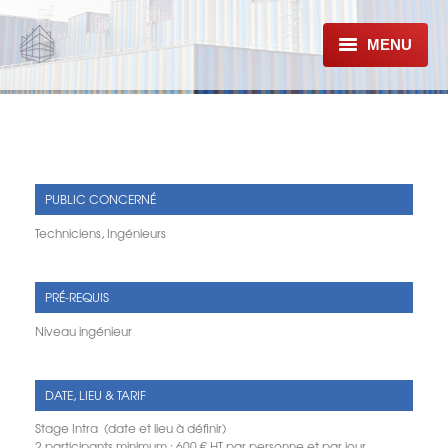
MENU
À PROPOS
FORMATIONS
CONFORMITÉ E-CAHIER 3747
PUBLIC CONCERNÉ
Techniciens, Ingénieurs
RÈGLES ET COMMUNICATIONS
TECHNIQUES
PRODUITS & SYSTÈMES
PRÉ-REQUIS
Niveau ingénieur
DATE, LIEU & TARIF
Stage Intra (date et lieu à définir)
2 participants minimum : 600 € HT par personne et par jour