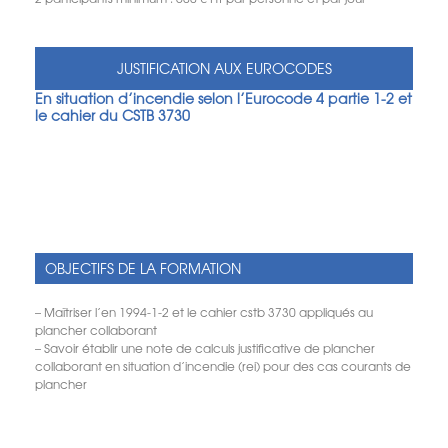
JUSTIFICATION AUX EUROCODES
En situation d’incendie selon l’Eurocode 4 partie 1-2 et
le cahier du CSTB 3730
OBJECTIFS DE LA FORMATION
– Maîtriser l’en 1994-1-2 et le cahier cstb 3730 appliqués au
plancher collaborant
– Savoir établir une note de calculs justificative de plancher
collaborant en situation d’incendie (rei) pour des cas courants de
plancher