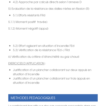
4.2) Approche par calculs directs selon l’annexe D
5) Evaluation de la résistance des dalles mixtes en flexion (R)
5.1) Efforts résistants FRd
5.1.1) Moment positif travée)
5.1.2) Moment négatif (appui)
5.2) Effort agissant en situation d’incendie FEd
5.3) Vérification de la résistance FEd < FRd
6) Vérification du critère d’étanchéité au gaz chaud
EXERCICES D’APPLICATION
:
Justification d’un plancher collaborant sur deux appuis en
situation d’incendie
Justification d’un plancher collaborant sur trois appuis en
situation d’incendie
METHODES PEDAGOGIQUES
Le participant travaille sur des cas concrets rencontrés dans son