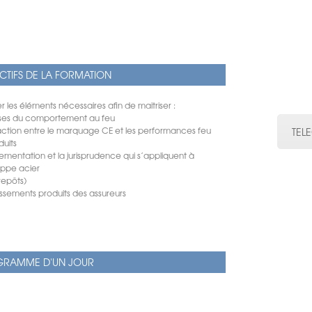
CTIFS DE LA FORMATION
 les éléments nécessaires afin de maitriser :
ases du comportement au feu
eraction entre le marquage CE et les performances feu
TEL
duits
lementation et la jurisprudence qui s’appliquent à
oppe acier
repôts)
assements produits des assureurs
RAMME D'UN JOUR