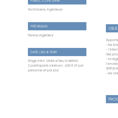
PUBLIC CONCERNÉ
Techniciens, Ingénieurs
PRÉ-REQUIS
OBJE
Niveau ingénieur
Apporter
– les b
– l’int
DATE, LIEU & TARIF
des pro
– la rég
Stage Intra (date et lieu à définir)
l’envel
2 participants minimum : 600 € HT par
(ERP,Ent
personne et par jour
– les cl
PROG