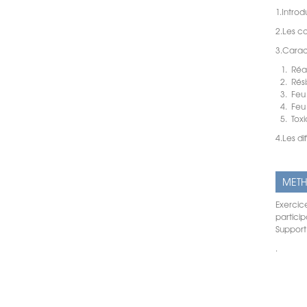
1.Introd
2.Les 
3.Carac
Réac
Rési
Feu 
Feu 
Toxi
4.Les di
METH
Exercice
particip
Support
.