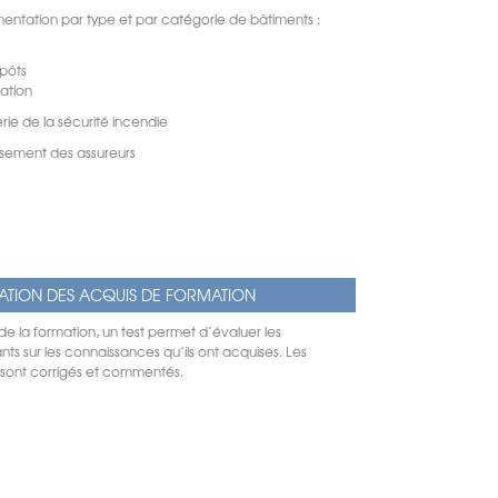
entation par type et par catégorie de bâtiments :
pôts
ation
erie de la sécurité incendie
ssement des assureurs
ATION DES ACQUIS DE FORMATION
 de la formation, un test permet d’évaluer les
nts sur les connaissances qu’ils ont acquises. Les
s sont corrigés et commentés.