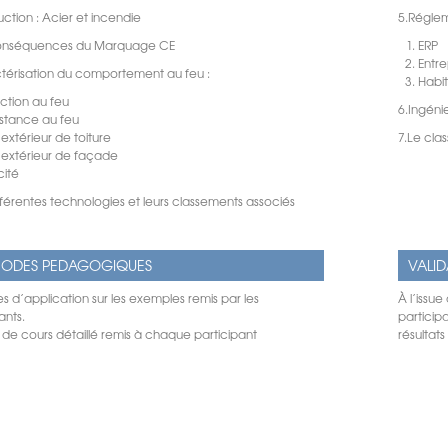
uction : Acier et incendie
5.Réglem
conséquences du Marquage CE
ERP
Entre
térisation du comportement au feu :
Habit
tion au feu
6.Ingéni
stance au feu
extérieur de toiture
7.Le cla
extérieur de façade
cité
fférentes technologies et leurs classements associés
ODES PEDAGOGIQUES
VALID
s d’application sur les exemples remis par les
À l’issue
ants.
participa
 de cours détaillé remis à chaque participant
résultat