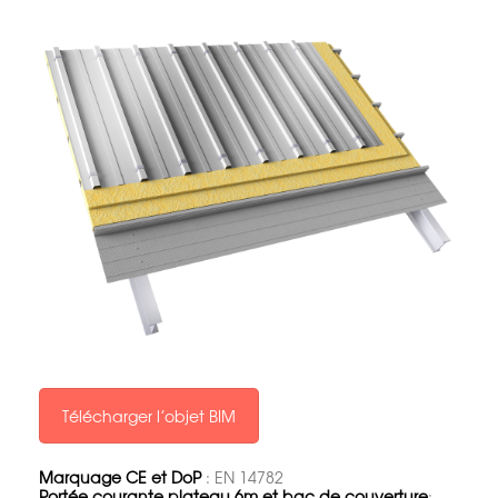
Télécharger l’objet BIM
Marquage CE et DoP
: EN 14782
Portée courante plateau 6m et bac de couverture
: