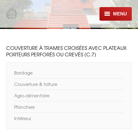
MENU
À PROPOS
FORMATIONS
COUVERTURE À TRAMES CROISÉES AVEC PLATEAUX
PORTEURS PERFORÉS OU CREVÉS (C.7)
CONFORMITÉ E-CAHIER 3747
RÈGLES ET COMMUNICATIONS
Bardage
TECHNIQUES
Couverture & toiture
PRODUITS & SYSTÈMES
Agro-alimentaire
Planchers
Intérieur