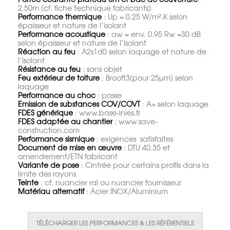
2.50m (cf. fiche technique fabricants)
Performance thermique
: Up = 0.25 W/m².K selon
épaisseur et nature de l’isolant
Performance acoustique
: aw = env. 0.95 Rw =30 dB
selon épaisseur et nature de l’isolant
Réaction au feu
: A2s1d0 selon laquage et nature de
l’isolant
Résistance au feu
: sans objet
Feu extérieur de toiture
: Brooft3(pour 25µm) selon
laquage
Performance au choc
: passe
Emission de substances COV/COVT
: A+ selon laquage
FDES générique
: www.base‐inies.fr
FDES adaptée au chantier
: www.save-
construction.com
Performance sismique
: exigences satisfaites
Document de mise en œuvre
: DTU 40.35 et
amendement/ETN fabricant
Variante de pose
: Cintrée pour certains profils dans la
limite des rayons
Teinte
: cf. nuancier ral ou nuancier fournisseur
Matériau alternatif
: Acier INOX/Aluminium
TÉLÉCHARGER LES PERFORMANCES & LES RÉFÉRENTIELS